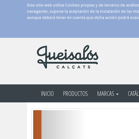
Este sitio web utiliza Cookies propias y de terceros de anális
navegando, supone la aceptación de la instalación de las mism
aunque deberá tener en cuenta que dicha acción podrá ocasi
INICIO
PRODUCTOS
MARCAS
CATÁ
Anterior