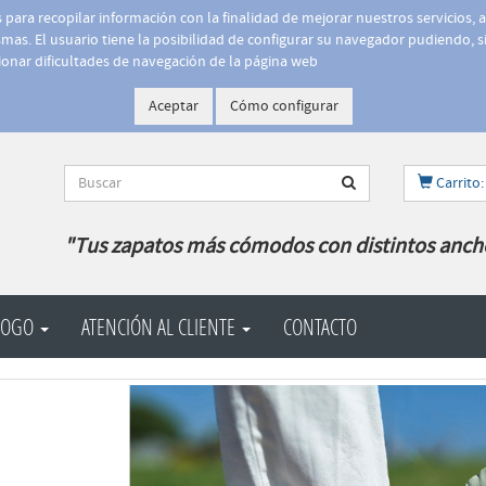
is para recopilar información con la finalidad de mejorar nuestros servicios, 
as. El usuario tiene la posibilidad de configurar su navegador pudiendo, si
onar dificultades de navegación de la página web
Aceptar
Cómo configurar
Carrito:
"Tus zapatos más cómodos con distintos anch
LOGO
ATENCIÓN AL CLIENTE
CONTACTO