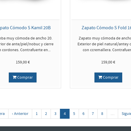
pato Cómodo S Kamil 20B
Zapato Cómodo S Fold 1
ba muy cómoda de ancho 20.
Zapato muy cómoda de ancho
rior de ante/piel/nobuc y cierre
Exterior de piel natural/antey c
n cordones. Contrafuerte en...
con ccremallera. Contrafuer.
159,00 €
159,00 €
Comprar
Comprar
era
‹ Anterior
1
2
3
4
5
6
7
8
…
Sigui