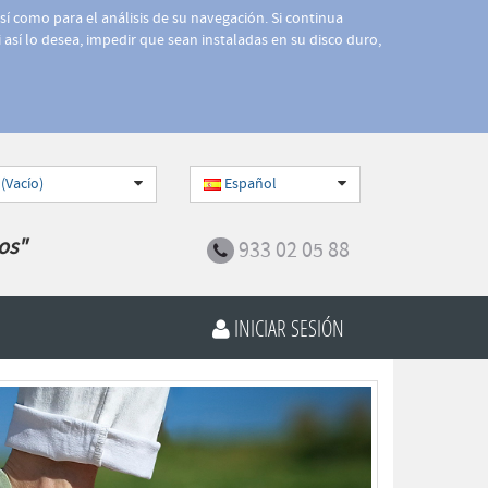
así como para el análisis de su navegación. Si continua
 así lo desea, impedir que sean instaladas en su disco duro,
 (Vacío)
Español
os"
933 02 05 88
INICIAR SESIÓN
Siguiente