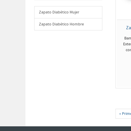
Zapato Diabético Mujer
Zapato Diabético Hombre
Za
Bam
Exte
co
« Prim