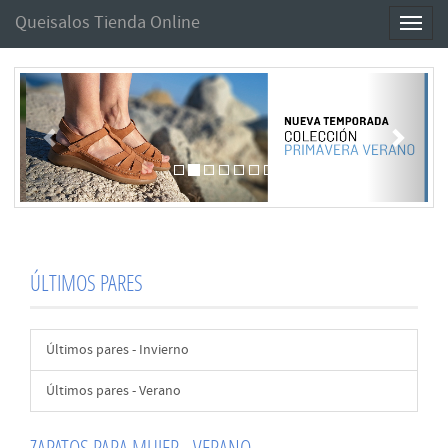
Queisalos Tienda Online
Toggl
naviga
Anterior
Sigui
ÚLTIMOS PARES
Últimos pares - Invierno
Últimos pares - Verano
ZAPATOS PARA MUJER - VERANO