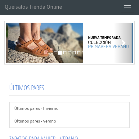
Queisalos Tienda Online
Toggl
naviga
Anterior
Sigui
ÚLTIMOS PARES
Últimos pares - Invierno
Últimos pares - Verano
ZAPATOS PARA MUJER - VERANO