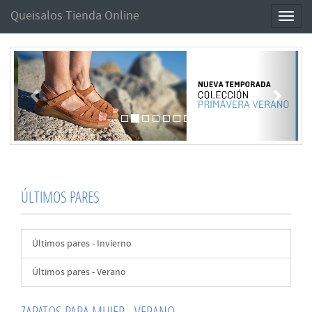
Queisalos Tienda Online
Toggl
naviga
Anterior
Sigui
ÚLTIMOS PARES
Últimos pares - Invierno
Últimos pares - Verano
ZAPATOS PARA MUJER - VERANO