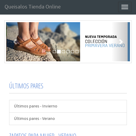
Queisalos Tienda Online
Toggl
naviga
Anterior
Sigui
ÚLTIMOS PARES
Últimos pares - Invierno
Últimos pares - Verano
ZAPATOS PARA MUJER - VERANO