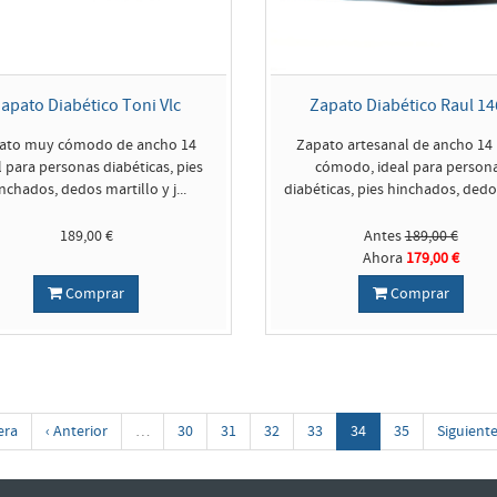
apato Diabético Toni Vlc
Zapato Diabético Raul 14
ato muy cómodo de ancho 14
Zapato artesanal de ancho 14
l para personas diabéticas, pies
cómodo, ideal para person
nchados, dedos martillo y j...
diabéticas, pies hinchados, dedo
189,00 €
Antes
189,00 €
Ahora
179,00 €
Comprar
Comprar
era
‹ Anterior
…
30
31
32
33
34
35
Siguiente