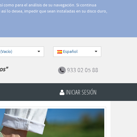
así como para el análisis de su navegación. Si continua
 así lo desea, impedir que sean instaladas en su disco duro,
 (Vacío)
Español
os"
933 02 05 88
INICIAR SESIÓN
Siguiente