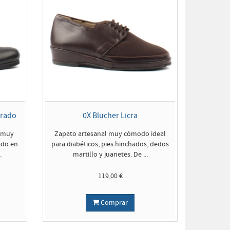
rrado
0X Blucher Licra
4 muy
Zapato artesanal muy cómodo ideal
ado en
para diabéticos, pies hinchados, dedos
.
martillo y juanetes. De ...
119,00 €
Comprar