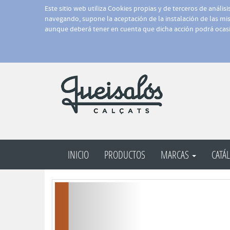
Este sitio web utiliza Cookies propias y de terceros de anális
navegando, supone la aceptación de la instalación de las mism
aunque deberá tener en cuenta que dicha acción podrá ocasi
INICIO
PRODUCTOS
MARCAS
CATÁ
Anterior