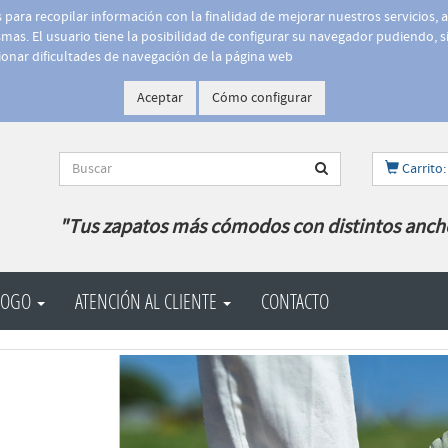
is para recopilar información con la finalidad de mejorar nuestros servicios, 
as. El usuario tiene la posibilidad de configurar su navegador pudiendo, si
onar dificultades de navegación de la página web
Aceptar
Cómo configurar
Carrito:
"Tus zapatos más cómodos con distintos anch
LOGO
ATENCIÓN AL CLIENTE
CONTACTO