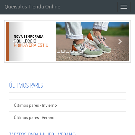
Queisalos Tienda Online
Toggl
naviga
Anterior
Sigui
ÚLTIMOS PARES
Últimos pares - Invierno
Últimos pares - Verano
ZAPATOS PARA MUJER - VERANO