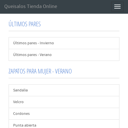
Queisalos Tienda Online
Toggl
naviga
ÚLTIMOS PARES
Últimos pares - Invierno
Últimos pares - Verano
ZAPATOS PARA MUJER - VERANO
Sandalia
Velcro
Cordones
Punta abierta