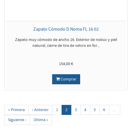
Zapato Cómodo D Noma FL 16 02
Zapato muy cómodo de ancho 16. Exterior de nobuc y piel
natural, cierre de tira de velcro en for...
154,00 €
Comprar
« Primera
‹ Anterior
1
2
3
4
5
6
…
Siguiente ›
Última »