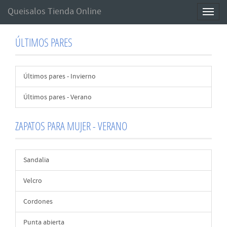
Queisalos Tienda Online
Toggl
naviga
ÚLTIMOS PARES
Últimos pares - Invierno
Últimos pares - Verano
ZAPATOS PARA MUJER - VERANO
Sandalia
Velcro
Cordones
Punta abierta