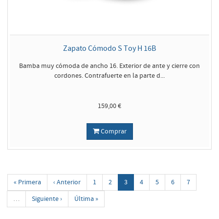
Zapato Cómodo S Toy H 16B
Bamba muy cómoda de ancho 16. Exterior de ante y cierre con
cordones. Contrafuerte en la parte d...
159,00 €
Comprar
« Primera
‹ Anterior
1
2
3
4
5
6
7
…
Siguiente ›
Última »