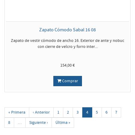
Zapato Cómodo Sabal 16 08
Zapato de vestir cómodo de ancho 16. Exterior de ante y nobuc
con cierre de velcro y forro inter...
154,00 €
Comprar
« Primera
‹ Anterior
1
2
3
4
5
6
7
8
…
Siguiente ›
Última »