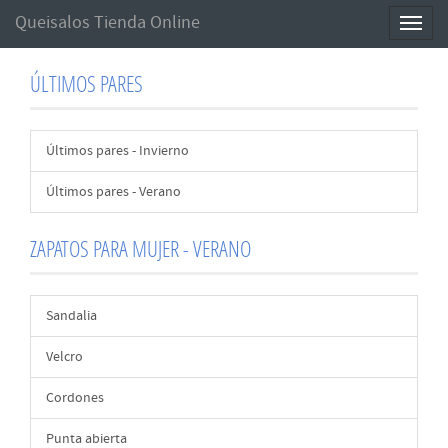
Queisalos Tienda Online
Toggl
naviga
ÚLTIMOS PARES
Últimos pares - Invierno
Últimos pares - Verano
ZAPATOS PARA MUJER - VERANO
Sandalia
Velcro
Cordones
Punta abierta