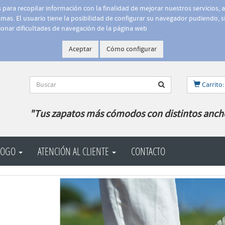
is para recopilar información con la finalidad de mejorar nuestros servicios, 
as. El usuario tiene la posibilidad de configurar su navegador pudiendo, si
onar dificultades de navegación de la página web
Aceptar
Cómo configurar
Carrito:
"Tus zapatos más cómodos con distintos anch
LOGO
ATENCIÓN AL CLIENTE
CONTACTO