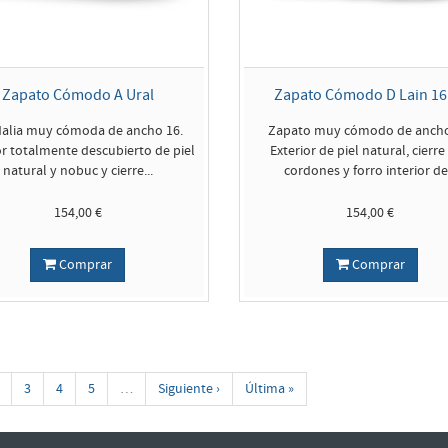
Zapato Cómodo A Ural
Zapato Cómodo D Lain 16
alia muy cómoda de ancho 16.
Zapato muy cómodo de ancho
or totalmente descubierto de piel
Exterior de piel natural, cierre
natural y nobuc y cierre...
cordones y forro interior de.
154,00 €
154,00 €
Comprar
Comprar
3
4
5
…
Siguiente ›
Última »