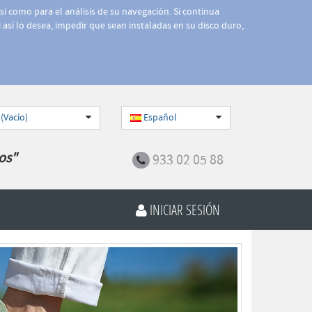
así como para el análisis de su navegación. Si continua
 así lo desea, impedir que sean instaladas en su disco duro,
 (Vacío)
Español
os"
933 02 05 88
INICIAR SESIÓN
Siguiente