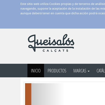
Este sitio web utiliza Cookies propias y de terceros de anális
navegando, supone la aceptación de la instalación de las mism
aunque deberá tener en cuenta que dicha acción podrá ocasi
INICIO
PRODUCTOS
MARCAS
CATÁ
Anterior