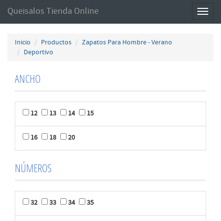
Queisalos Tienda Online
Toggl
naviga
Inicio
Productos
Zapatos Para Hombre - Verano
Deportivo
ANCHO
12
13
14
15
16
18
20
NÚMEROS
32
33
34
35