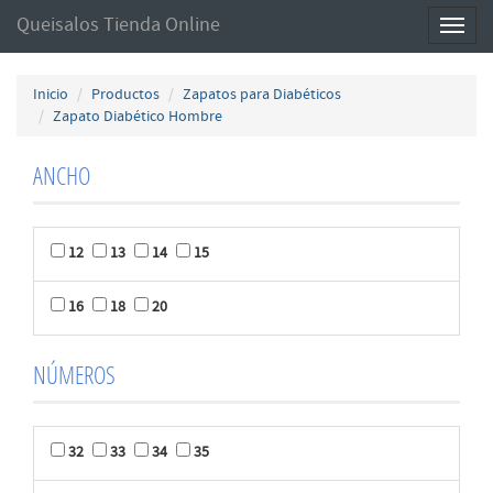
Queisalos Tienda Online
Toggl
naviga
Inicio
Productos
Zapatos para Diabéticos
Zapato Diabético Hombre
ANCHO
12
13
14
15
16
18
20
NÚMEROS
32
33
34
35