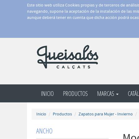
Este sitio web utiliza Cookies propias y de terceros de anális
navegando, supone la aceptación de la instalación de las mism
aunque deberá tener en cuenta que dicha acción podrá ocasi
INICIO
PRODUCTOS
MARCAS
CATÁ
Inicio
Productos
Zapatos para Mujer - Invierno
ANCHO
Moc