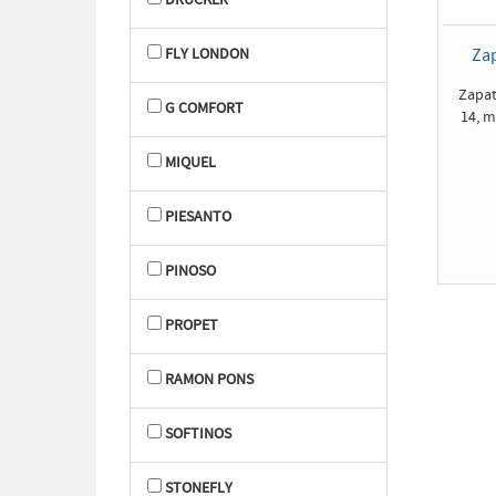
DRUCKER
FLY LONDON
Za
Zapat
G COMFORT
14, m
MIQUEL
PIESANTO
PINOSO
PROPET
RAMON PONS
SOFTINOS
STONEFLY