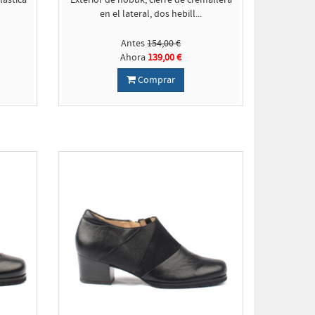
lástica
Exterior de nobuk, cierre de cremallera
en el lateral, dos hebill...
Antes
154,00 €
Ahora
139,00 €
Comprar