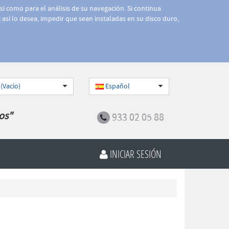
así como para el análisis de su navegación. Si continua
 así lo desea, impedir que sean instaladas en su disco duro,
 (Vacío)
Español
os"
933 02 05 88
INICIAR SESIÓN