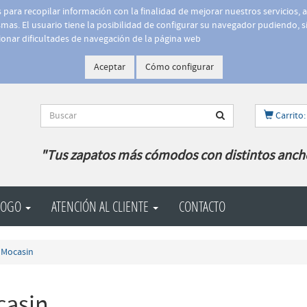
is para recopilar información con la finalidad de mejorar nuestros servicios, 
as. El usuario tiene la posibilidad de configurar su navegador pudiendo, si
onar dificultades de navegación de la página web
Aceptar
Cómo configurar
Carrito:
"Tus zapatos más cómodos con distintos anch
LOGO
ATENCIÓN AL CLIENTE
CONTACTO
Mocasin
asin