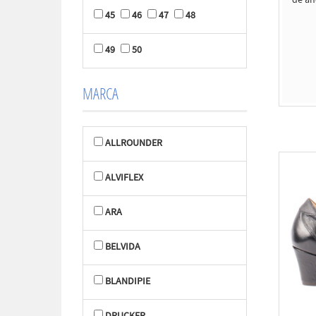
de anc
45
46
47
48
49
50
MARCA
ALLROUNDER
ALVIFLEX
ARA
BELVIDA
BLANDIPIE