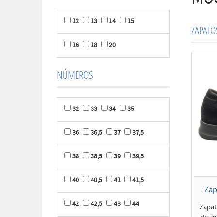
12
13
14
15
ZAPAT
16
18
20
NÚMEROS
32
33
34
35
36
36,5
37
37,5
38
38,5
39
39,5
40
40,5
41
41,5
Zap
42
42,5
43
44
Zapat