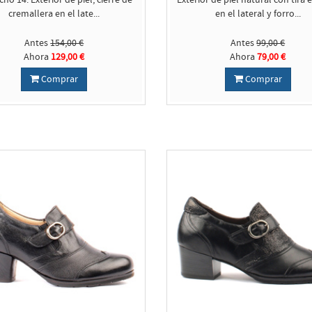
ho 14. Exterior de piel, cierre de
Exterior de piel natural con tira e
cremallera en el late...
en el lateral y forro...
Antes
154,00 €
Antes
99,00 €
Ahora
129,00 €
Ahora
79,00 €
Comprar
Comprar