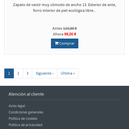
Zapato de vestir muy cómodo de ancho 13. Exterior de ante,
forro interior de piel ecológica libre...
Antes
119,00 €
Ahora
99,00 €
Comprar
1
2
3
Siguiente ›
Última »
Atención al cliente
Aviso legal
Condiciones generales
Política de cookies
Política de privacidad