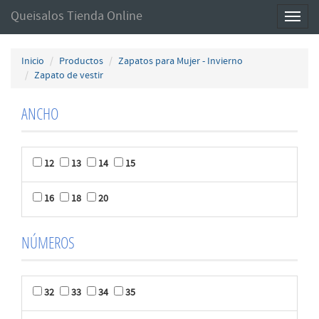
Queisalos Tienda Online
Toggl
naviga
Inicio
Productos
Zapatos para Mujer - Invierno
Zapato de vestir
ANCHO
12
13
14
15
16
18
20
NÚMEROS
32
33
34
35