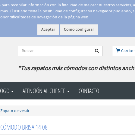
is para recopilar información con la finalidad de mejorar nuestros servicios, 
as. El usuario tiene la posibilidad de configurar su navegador pudiendo, si
onar dificultades de navegación de la página web
Aceptar
Cómo configurar
Carrito:
"Tus zapatos más cómodos con distintos anch
LOGO
ATENCIÓN AL CLIENTE
CONTACTO
Zapato de vestir
 CÓMODO BRISA 14 08