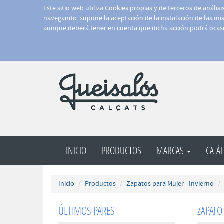
Este sitio web utiliza Cookies propias y de terceros de anális
navegando, supone la aceptación de la instalación de las mism
aunque deberá tener en cuenta que dicha acción podrá ocasi
INICIO
PRODUCTOS
MARCAS
CATÁ
Inicio
Productos
Zapatos para Mujer - Invierno
ÚLTIMOS PARES
ZAPATO