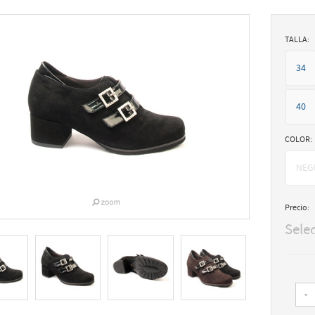
TALLA:
34
40
COLOR:
NEG
Precio:
Sele
-