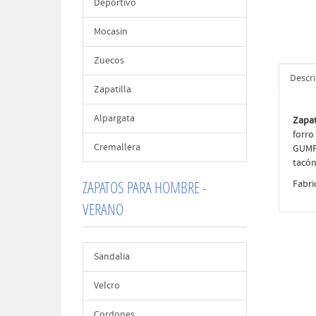
Deportivo
Mocasin
Zuecos
Descr
Zapatilla
Alpargata
Zapat
forro
Cremallera
GUMFL
tacón
ZAPATOS PARA HOMBRE -
Fabri
VERANO
Sandalia
Velcro
Cordones