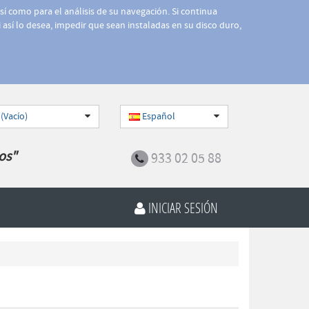
así como para el análisis de su navegación. Si continua
 así lo desea, impedir que sean instaladas en su disco duro,
 (Vacío)
Español
os"
933 02 05 88
INICIAR SESIÓN