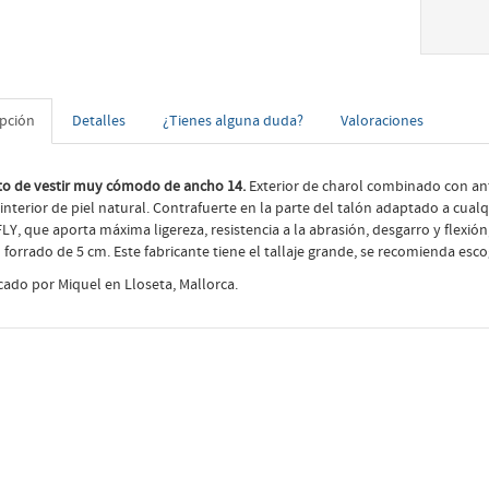
ipción
Detalles
¿Tienes alguna duda?
Valoraciones
o de vestir muy cómodo de ancho 14.
Exterior de charol combinado con ante
 interior de piel natural. Contrafuerte en la parte del talón adaptado a cual
Y, que aporta máxima ligereza, resistencia a la abrasión, desgarro y flexión,
 forrado de 5 cm. Este fabricante tiene el tallaje grande, se recomienda es
cado por Miquel en Lloseta, Mallorca.