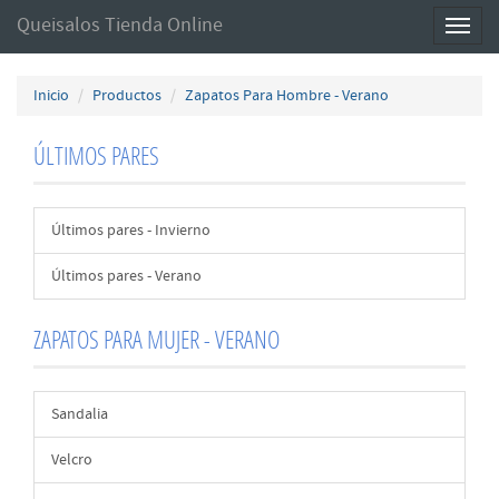
Queisalos Tienda Online
Toggl
naviga
Inicio
Productos
Zapatos Para Hombre - Verano
ÚLTIMOS PARES
Últimos pares - Invierno
Últimos pares - Verano
ZAPATOS PARA MUJER - VERANO
Sandalia
Velcro