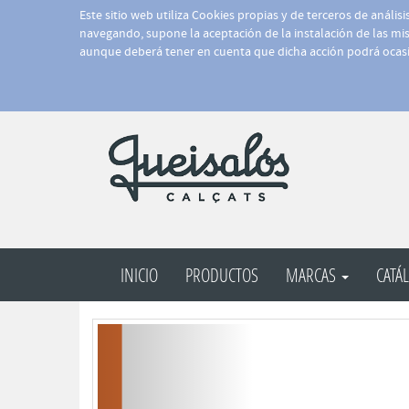
Este sitio web utiliza Cookies propias y de terceros de anális
navegando, supone la aceptación de la instalación de las mism
aunque deberá tener en cuenta que dicha acción podrá ocasi
INICIO
PRODUCTOS
MARCAS
CATÁ
Anterior