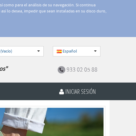
así como para el análisis de su navegación. Si continua
 así lo desea, impedir que sean instaladas en su disco duro,
 (Vacío)
Español
os"
933 02 05 88
INICIAR SESIÓN
Siguiente