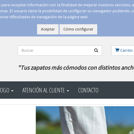
is para recopilar información con la finalidad de mejorar nuestros servicios, 
as. El usuario tiene la posibilidad de configurar su navegador pudiendo, si
onar dificultades de navegación de la página web
Aceptar
Cómo configurar
Carrito:
"Tus zapatos más cómodos con distintos anch
LOGO
ATENCIÓN AL CLIENTE
CONTACTO