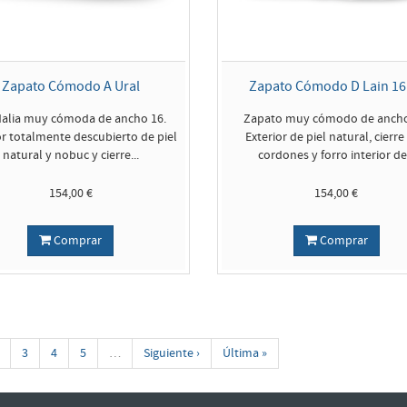
Zapato Cómodo A Ural
Zapato Cómodo D Lain 16
alia muy cómoda de ancho 16.
Zapato muy cómodo de ancho
or totalmente descubierto de piel
Exterior de piel natural, cierre
natural y nobuc y cierre...
cordones y forro interior de.
154,00 €
154,00 €
Comprar
Comprar
3
4
5
…
Siguiente ›
Última »