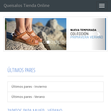
Queisalos Tienda Online
Toggl
naviga
Anterior
Sigui
ÚLTIMOS PARES
Últimos pares - Invierno
Últimos pares - Verano
ZAPATOS PARA MUJER - VERANO