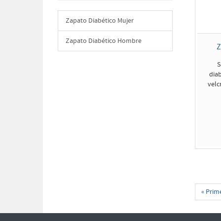
Zapato Diabético Mujer
Zapato Diabético Hombre
Z
S
diab
velc
« Prim