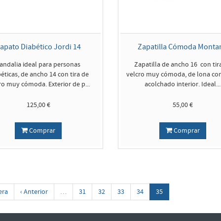
apato Diabético Jordi 14
Zapatilla Cómoda Monta
andalia ideal para personas
Zapatilla de ancho 16 con tir
éticas, de ancho 14 con tira de
velcro muy cómoda, de lona con
ro muy cómoda. Exterior de p...
acolchado interior. Ideal...
125,00 €
55,00 €
Comprar
Comprar
era
‹ Anterior
…
31
32
33
34
35