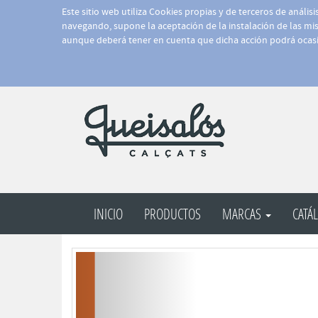
Este sitio web utiliza Cookies propias y de terceros de anális
navegando, supone la aceptación de la instalación de las mism
aunque deberá tener en cuenta que dicha acción podrá ocasi
INICIO
PRODUCTOS
MARCAS
CATÁ
Anterior