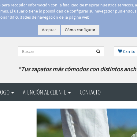
is para recopilar información con la finalidad de mejorar nuestros servicios, 
as. El usuario tiene la posibilidad de configurar su navegador pudiendo, si
onar dificultades de navegación de la página web
Aceptar
Cómo configurar
Carrito:
"Tus zapatos más cómodos con distintos anch
LOGO
ATENCIÓN AL CLIENTE
CONTACTO