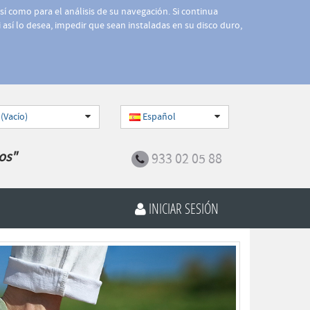
así como para el análisis de su navegación. Si continua
 así lo desea, impedir que sean instaladas en su disco duro,
 (Vacío)
Español
os"
933 02 05 88
INICIAR SESIÓN
Siguiente