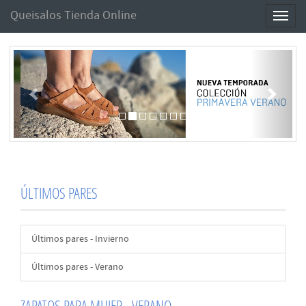
Queisalos Tienda Online
Toggl
naviga
Anterior
Sigui
ÚLTIMOS PARES
Últimos pares - Invierno
Últimos pares - Verano
ZAPATOS PARA MUJER - VERANO