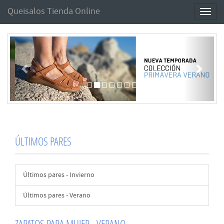
Queisalos Tienda Online
Toggl
naviga
Anterior
Sigui
ÚLTIMOS PARES
Últimos pares - Invierno
Últimos pares - Verano
ZAPATOS PARA MUJER - VERANO