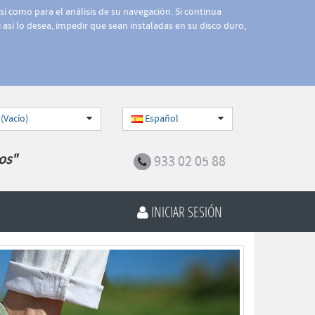
así como para el análisis de su navegación. Si continua
 así lo desea, impedir que sean instaladas en su disco duro,
 (Vacío)
Español
os"
933 02 05 88
INICIAR SESIÓN
Siguiente