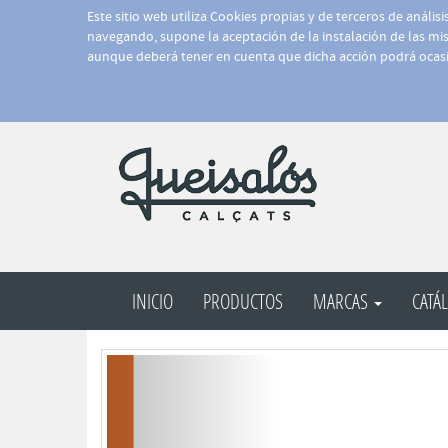
Este sitio web utiliza Cookies propias y de terceros de anális
navegando, supone la aceptación de la instalación de las mism
aunque deberá tener en cuenta que dicha acción podrá ocasi
INICIO
PRODUCTOS
MARCAS
CATÁ
Anterior