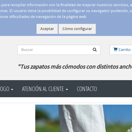
is para recopilar información con la finalidad de mejorar nuestros servicios, 
as. El usuario tiene la posibilidad de configurar su navegador pudiendo, si
onar dificultades de navegación de la página web
Aceptar
Cómo configurar
Carrito:
"Tus zapatos más cómodos con distintos anch
LOGO
ATENCIÓN AL CLIENTE
CONTACTO