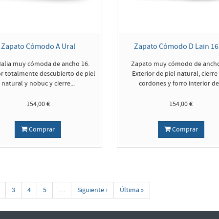
Zapato Cómodo A Ural
Zapato Cómodo D Lain 16
alia muy cómoda de ancho 16.
Zapato muy cómodo de ancho
or totalmente descubierto de piel
Exterior de piel natural, cierre
natural y nobuc y cierre...
cordones y forro interior de.
154,00 €
154,00 €
Comprar
Comprar
3
4
5
…
Siguiente ›
Última »