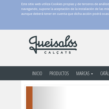
Este sitio web utiliza Cookies propias y de terceros de anális
navegando, supone la aceptación de la instalación de las mism
aunque deberá tener en cuenta que dicha acción podrá ocasi
INICIO
PRODUCTOS
MARCAS
CATÁ
Anterior