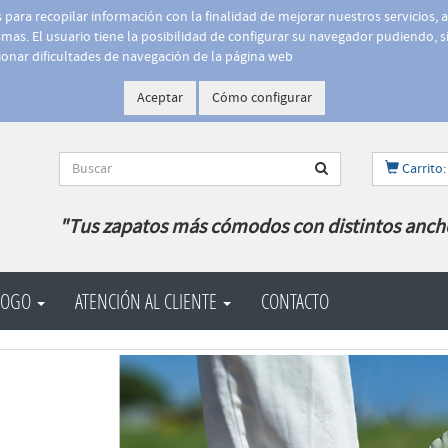
is para recopilar información con la finalidad de mejorar nuestros servicios, 
as. El usuario tiene la posibilidad de configurar su navegador pudiendo, si
onar dificultades de navegación de la página web
Aceptar
Cómo configurar
Carrito:
"Tus zapatos más cómodos con distintos anch
LOGO
ATENCIÓN AL CLIENTE
CONTACTO