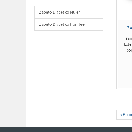
Zapato Diabético Mujer
Zapato Diabético Hombre
Za
Bam
Exte
co
« Prim