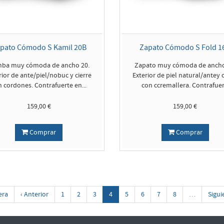
pato Cómodo S Kamil 20B
Zapato Cómodo S Fold 1
ba muy cómoda de ancho 20.
Zapato muy cómoda de ancho
rior de ante/piel/nobuc y cierre
Exterior de piel natural/antey c
n cordones. Contrafuerte en...
con ccremallera. Contrafuer.
159,00 €
159,00 €
Comprar
Comprar
era
‹ Anterior
1
2
3
4
5
6
7
8
…
Sigui