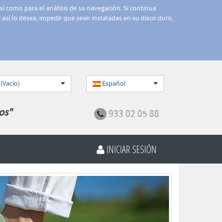
así como para el análisis de su navegación. Si continua
 así lo desea, impedir que sean instaladas en su disco duro,
 (Vacío)
Español
os"
933 02 05 88
INICIAR SESIÓN
Siguiente