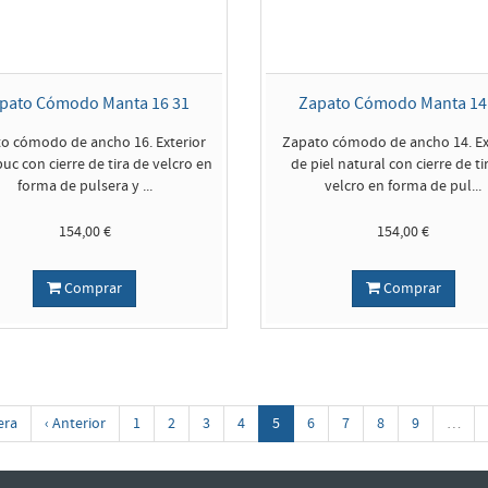
pato Cómodo Manta 16 31
Zapato Cómodo Manta 14
o cómodo de ancho 16. Exterior
Zapato cómodo de ancho 14. Ex
uc con cierre de tira de velcro en
de piel natural con cierre de ti
forma de pulsera y ...
velcro en forma de pul...
154,00 €
154,00 €
Comprar
Comprar
era
‹ Anterior
1
2
3
4
5
6
7
8
9
…