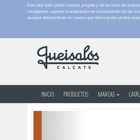
Este sitio web utiliza Cookies propias y de terceros de anális
navegando, supone la aceptación de la instalación de las mism
aunque deberá tener en cuenta que dicha acción podrá ocasi
INICIO
PRODUCTOS
MARCAS
CATÁ
Anterior