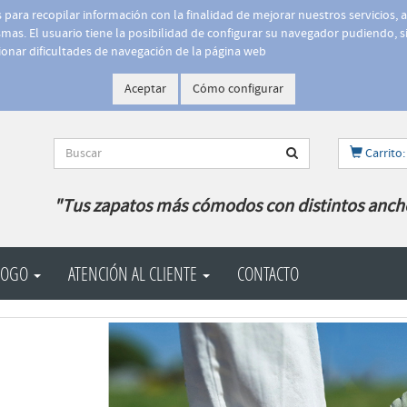
is para recopilar información con la finalidad de mejorar nuestros servicios, 
as. El usuario tiene la posibilidad de configurar su navegador pudiendo, si
onar dificultades de navegación de la página web
Aceptar
Cómo configurar
Carrito:
"Tus zapatos más cómodos con distintos anch
LOGO
ATENCIÓN AL CLIENTE
CONTACTO