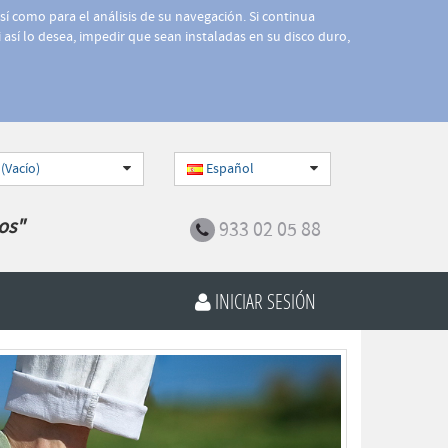
así como para el análisis de su navegación. Si continua
 así lo desea, impedir que sean instaladas en su disco duro,
 (Vacío)
Español
os"
933 02 05 88
INICIAR SESIÓN
Siguiente