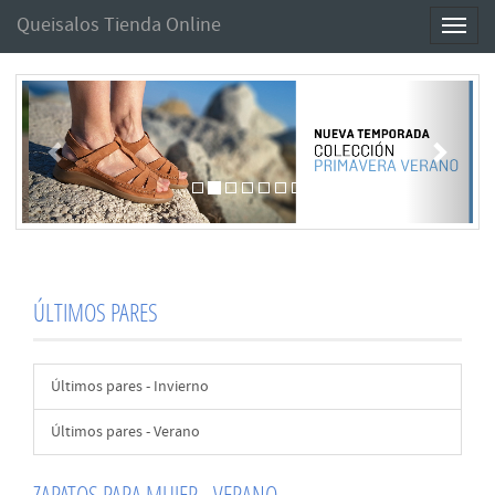
Queisalos Tienda Online
Toggl
naviga
Anterior
Sigui
ÚLTIMOS PARES
Últimos pares - Invierno
Últimos pares - Verano
ZAPATOS PARA MUJER - VERANO