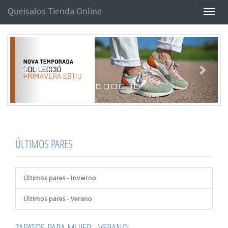
Queisalos Tienda Online
Toggl
naviga
Anterior
Sigui
ÚLTIMOS PARES
Últimos pares - Invierno
Últimos pares - Verano
ZAPATOS PARA MUJER - VERANO