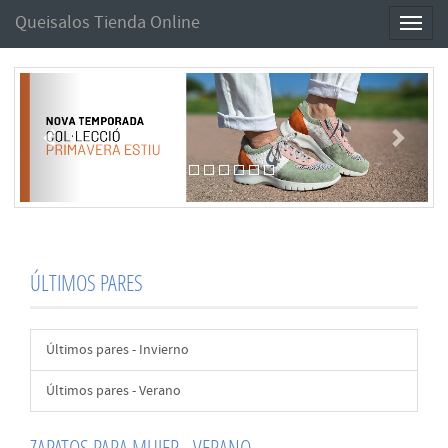
Queisalos Tienda Online
Toggl
naviga
Anterior
Sigui
ÚLTIMOS PARES
Últimos pares - Invierno
Últimos pares - Verano
ZAPATOS PARA MUJER - VERANO