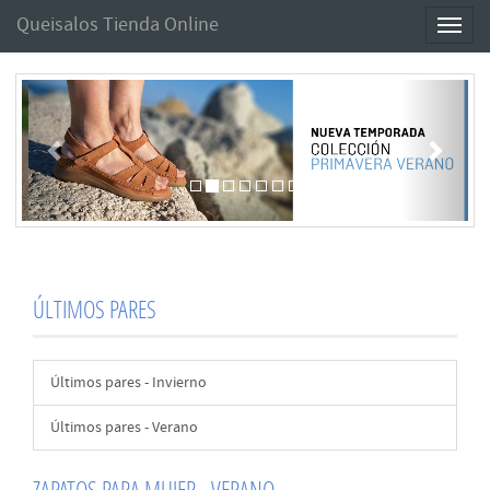
Queisalos Tienda Online
Toggl
naviga
Anterior
Sigui
ÚLTIMOS PARES
Últimos pares - Invierno
Últimos pares - Verano
ZAPATOS PARA MUJER - VERANO