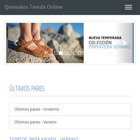
Queisalos Tienda Online
Toggl
naviga
Anterior
Sigui
ÚLTIMOS PARES
Últimos pares - Invierno
Últimos pares - Verano
ZAPATOS PARA MUJER - VERANO