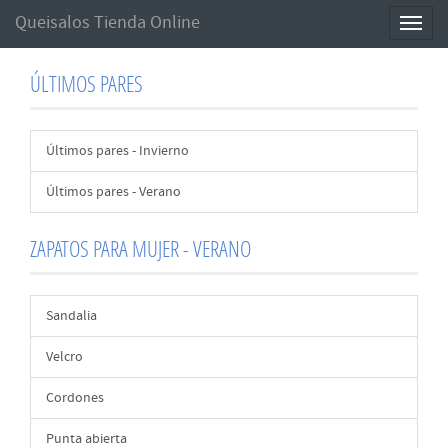
Queisalos Tienda Online
Toggl
naviga
ÚLTIMOS PARES
Últimos pares - Invierno
Últimos pares - Verano
ZAPATOS PARA MUJER - VERANO
Sandalia
Velcro
Cordones
Punta abierta