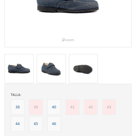
TALLA:
38
39
40
41
42
43
44
45
46