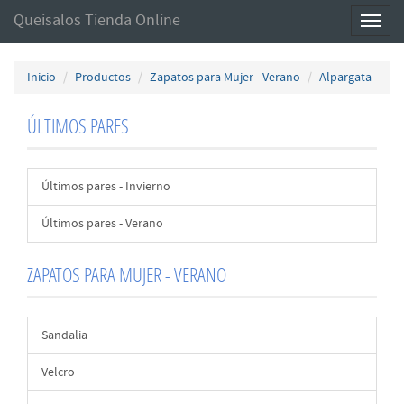
Queisalos Tienda Online
Toggl
naviga
Inicio
Productos
Zapatos para Mujer - Verano
Alpargata
ÚLTIMOS PARES
Últimos pares - Invierno
Últimos pares - Verano
ZAPATOS PARA MUJER - VERANO
Sandalia
Velcro