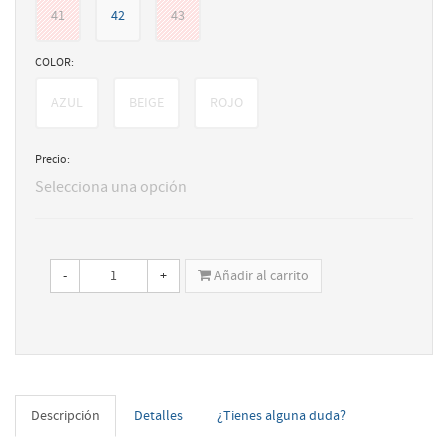
41
42
43
COLOR:
AZUL
BEIGE
ROJO
Precio:
Selecciona una opción
-
+
Añadir al carrito
Descripción
Detalles
¿Tienes alguna duda?