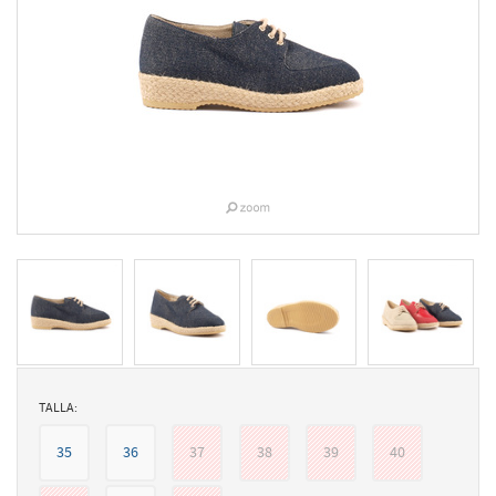
TALLA:
35
36
37
38
39
40