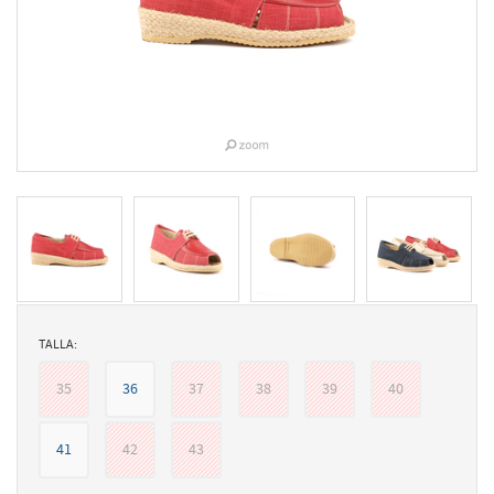
TALLA:
35
36
37
38
39
40
41
42
43