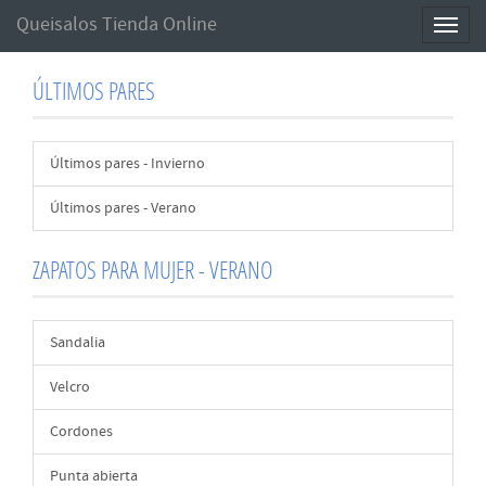
Queisalos Tienda Online
Toggl
naviga
ÚLTIMOS PARES
Últimos pares - Invierno
Últimos pares - Verano
ZAPATOS PARA MUJER - VERANO
Sandalia
Velcro
Cordones
Punta abierta