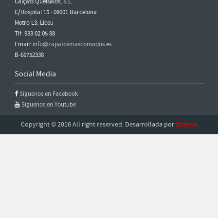
Calçats Queisalós, S.L.
C/Hospital 15 · 08001 Barcelona
Metro L3: Liceu
Tlf: 933 02 05 88
Email:
info@zapatosmascomodos.es
B-66752338
Social Media
Síguenos en Facebook
Síguenos en Youtube
Copyright © 2016 All right reserved. Desarrollada por
Xtremis