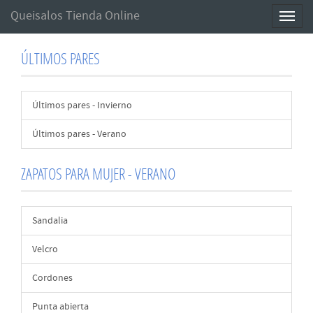
Queisalos Tienda Online
Toggl
naviga
ÚLTIMOS PARES
Últimos pares - Invierno
Últimos pares - Verano
ZAPATOS PARA MUJER - VERANO
Sandalia
Velcro
Cordones
Punta abierta