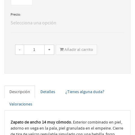
Precio:
Selecciona una opción
-
+
Añadir al carrito
Descripción
Detalles
¿Tienes alguna duda?
Valoraciones
Zapato de ancho 14 muy cómodo.
Exterior combinado en piel,
adorno en vega en la pala, piel granulada en el empeine. Cierre
de tira de velcro regulable simulado con una hebilla, forro