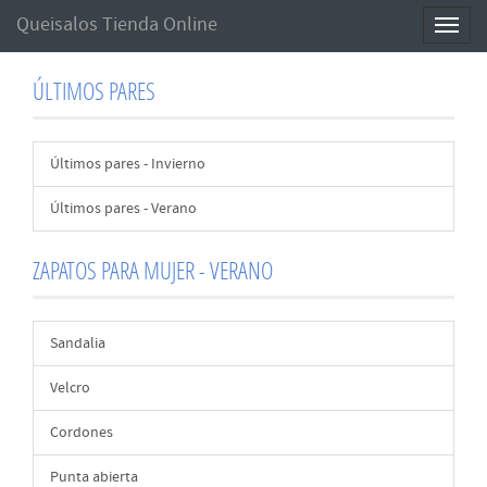
Queisalos Tienda Online
Toggl
naviga
ÚLTIMOS PARES
Últimos pares - Invierno
Últimos pares - Verano
ZAPATOS PARA MUJER - VERANO
Sandalia
Velcro
Cordones
Punta abierta