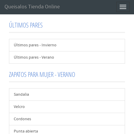
Queisalos Tienda Online
Toggl
naviga
ÚLTIMOS PARES
Últimos pares - Invierno
Últimos pares - Verano
ZAPATOS PARA MUJER - VERANO
Sandalia
Velcro
Cordones
Punta abierta