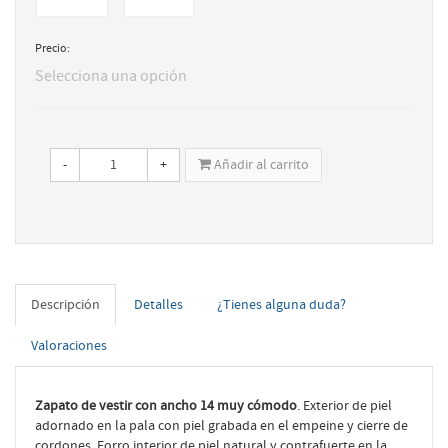
Precio:
Selecciona una opción
-
+
Añadir al carrito
Descripción
Detalles
¿Tienes alguna duda?
Valoraciones
Zapato de vestir con ancho 14 muy cómodo
. Exterior de piel
adornado en la pala con piel grabada en el empeine y cierre de
cordones. Forro interior de piel natural y contrafuerte en la