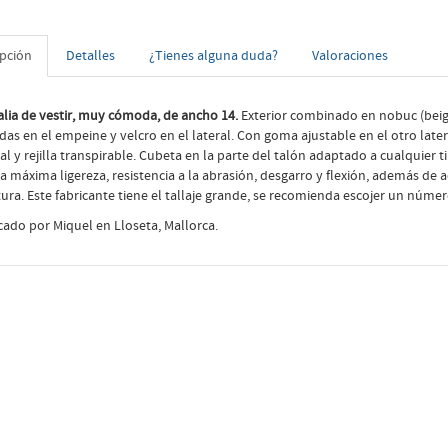
ipción
Detalles
¿Tienes alguna duda?
Valoraciones
lia de vestir, muy cómoda, de ancho 14.
Exterior combinado en nobuc (beig) o
das en el empeine y velcro en el lateral. Con goma ajustable en el otro later
al y rejilla transpirable. Cubeta en la parte del talón adaptado a cualquier
a máxima ligereza, resistencia a la abrasión, desgarro y flexión, además de a
tura. Este fabricante tiene el tallaje grande, se recomienda escojer un núme
cado por Miquel en Lloseta, Mallorca.