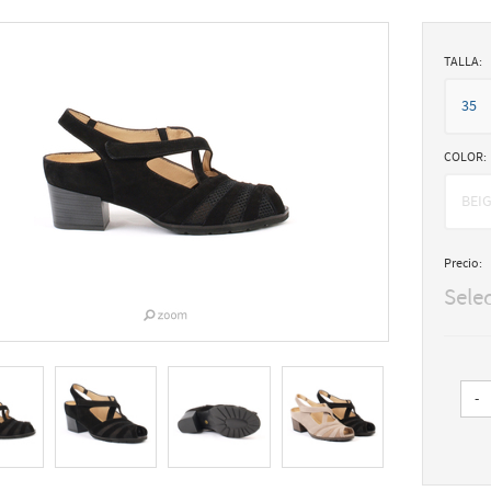
TALLA:
35
COLOR:
BEI
Precio:
Sele
-