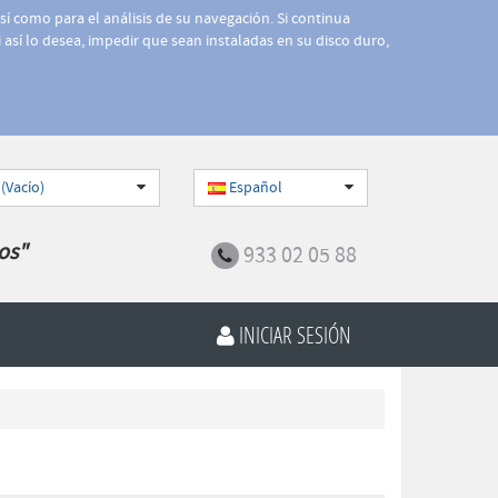
así como para el análisis de su navegación. Si continua
 así lo desea, impedir que sean instaladas en su disco duro,
 (Vacío)
Español
os"
933 02 05 88
INICIAR SESIÓN