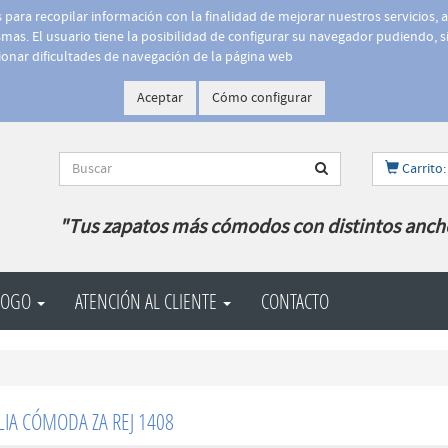
is para recopilar información con la finalidad de mejorar nuestros servicios, 
as. El usuario tiene la posibilidad de configurar su navegador pudiendo, si
onar dificultades de navegación de la página web
Aceptar
Cómo configurar
Carrito:
"Tus zapatos más cómodos con distintos anch
LOGO
ATENCIÓN AL CLIENTE
CONTACTO
IA CÓMODA ZA REJ 1408