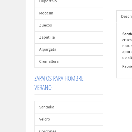
Deportivo
Mocasin
Descr
Zuecos
Sanda
Zapatilla
cruza
natur
Alpargata
aport
de al
Cremallera
Fabri
ZAPATOS PARA HOMBRE -
VERANO
Sandalia
Velcro
Cordones