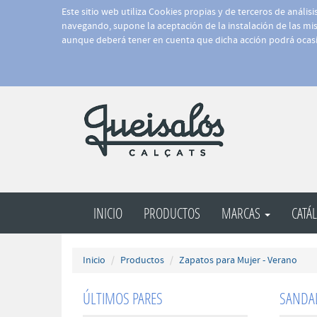
Este sitio web utiliza Cookies propias y de terceros de anális
navegando, supone la aceptación de la instalación de las mism
aunque deberá tener en cuenta que dicha acción podrá ocasi
INICIO
PRODUCTOS
MARCAS
CATÁ
Inicio
Productos
Zapatos para Mujer - Verano
ÚLTIMOS PARES
SANDAL