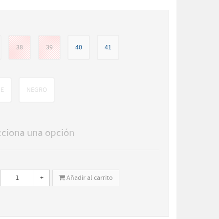
38
39
40
41
GE
NEGRO
cciona una opción
+
Añadir al carrito