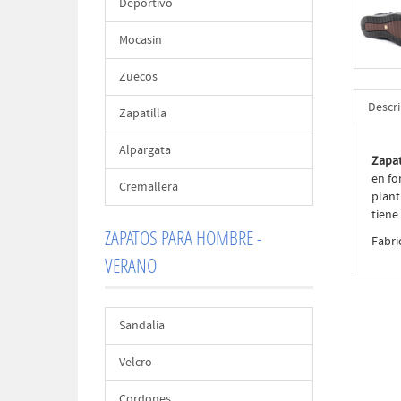
Deportivo
Mocasin
Zuecos
Descr
Zapatilla
Alpargata
Zapa
en fo
Cremallera
plant
tiene
ZAPATOS PARA HOMBRE -
Fabri
VERANO
Sandalia
Velcro
Cordones