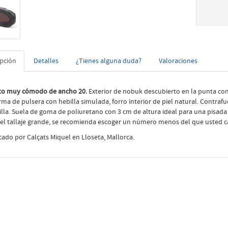
ipción
Detalles
¿Tienes alguna duda?
Valoraciones
to muy cómodo de ancho 20.
Exterior de nobuk descubierto en la punta con tir
rma de pulsera con hebilla simulada, forro interior de piel natural. Contrafu
illa. Suela de goma de poliuretano con 3 cm de altura ideal para una pisad
 el tallaje grande, se recomienda escoger un número menos del que usted c
cado por Calçats Miquel en Lloseta, Mallorca.