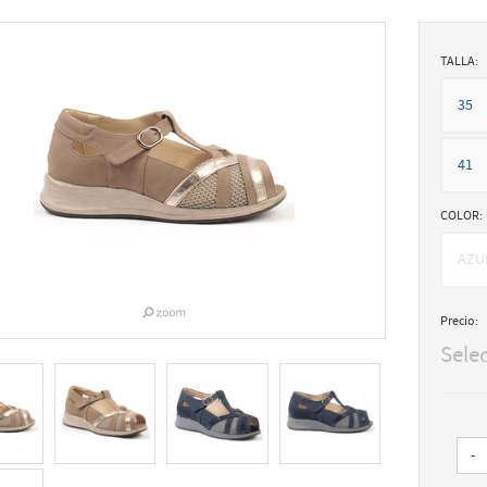
TALLA:
35
41
COLOR:
AZU
Precio:
Sele
-