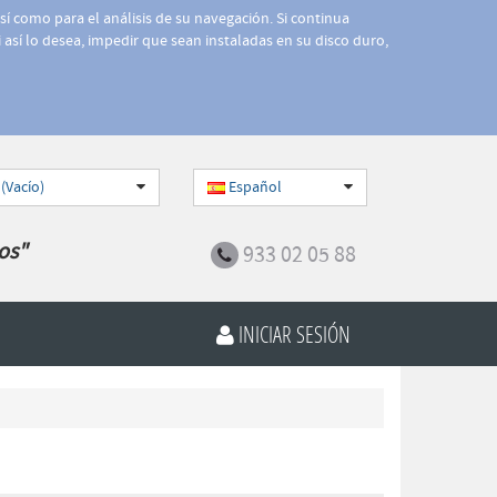
así como para el análisis de su navegación. Si continua
 así lo desea, impedir que sean instaladas en su disco duro,
 (Vacío)
Español
os"
933 02 05 88
INICIAR SESIÓN