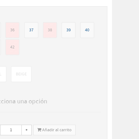
36
37
38
39
40
42
L
BEIGE
cciona una opción
+
Añadir al carrito