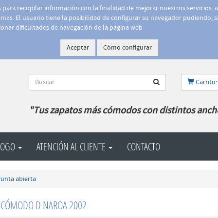
is para recopilar información con la finalidad de mejorar nuestros servicios, 
as. El usuario tiene la posibilidad de configurar su navegador pudiendo, si
onar dificultades de navegación de la página web
Aceptar
Cómo configurar
Carrito:
"Tus zapatos más cómodos con distintos anch
LOGO
ATENCIÓN AL CLIENTE
CONTACTO
unta abierta
 CÓMODO D NAROA 2002