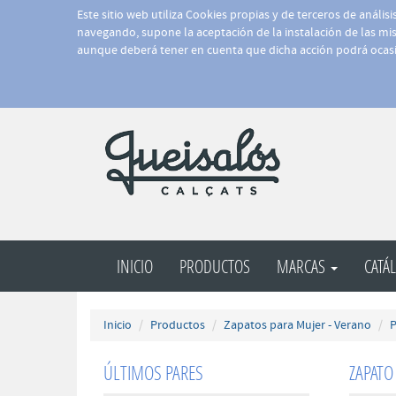
Este sitio web utiliza Cookies propias y de terceros de anális
navegando, supone la aceptación de la instalación de las mism
aunque deberá tener en cuenta que dicha acción podrá ocasi
INICIO
PRODUCTOS
MARCAS
CATÁ
Inicio
Productos
Zapatos para Mujer - Verano
P
ÚLTIMOS PARES
ZAPATO