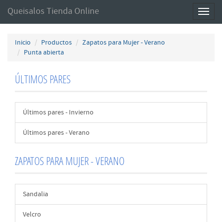
Queisalos Tienda Online
Toggl
naviga
Inicio
Productos
Zapatos para Mujer - Verano
Punta abierta
ÚLTIMOS PARES
Últimos pares - Invierno
Últimos pares - Verano
ZAPATOS PARA MUJER - VERANO
Sandalia
Velcro