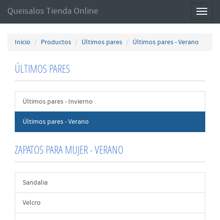
Queisalos Tienda Online
Toggl
naviga
Inicio
Productos
Últimos pares
Últimos pares - Verano
ÚLTIMOS PARES
Últimos pares - Invierno
Últimos pares - Verano
ZAPATOS PARA MUJER - VERANO
Sandalia
Velcro