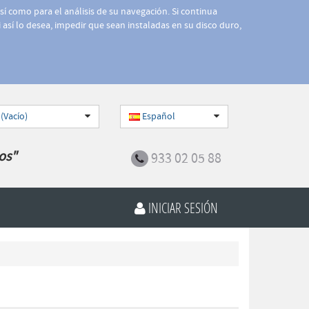
así como para el análisis de su navegación. Si continua
 así lo desea, impedir que sean instaladas en su disco duro,
 (Vacío)
Español
os"
933 02 05 88
INICIAR SESIÓN