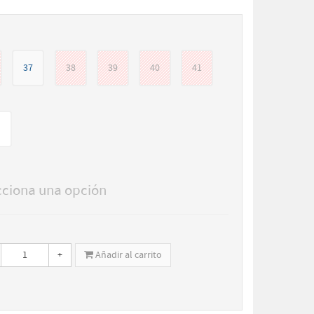
37
38
39
40
41
I
cciona una opción
+
Añadir al carrito