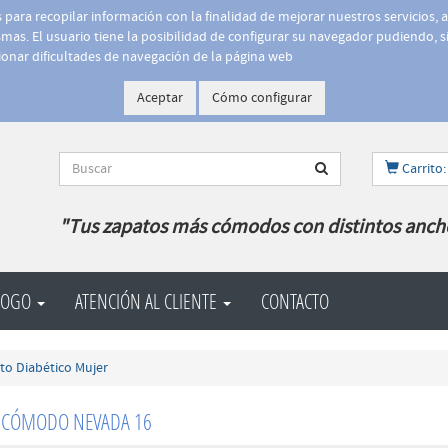
is para recopilar información con la finalidad de mejorar nuestros servicios, 
as. El usuario tiene la posibilidad de configurar su navegador pudiendo, si
onar dificultades de navegación de la página web
Aceptar
Cómo configurar
Carrito:
"Tus zapatos más cómodos con distintos anch
LOGO
ATENCIÓN AL CLIENTE
CONTACTO
to Diabético Mujer
 CÓMODO NEVADA 16