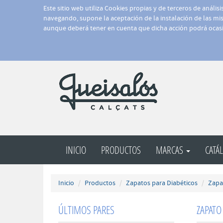
Este sitio web utiliza Cookies propias y de terceros de anális
navegando, supone la aceptación de la instalación de las mism
aunque deberá tener en cuenta que dicha acción podrá ocasi
INICIO
PRODUCTOS
MARCAS
CATÁ
Inicio
Productos
Zapatos para Diabéticos
Zapa
ÚLTIMOS PARES
ZAPATO