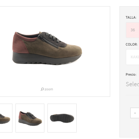
TALLA:
36
COLOR:
KAK
Precio:
Sele
-