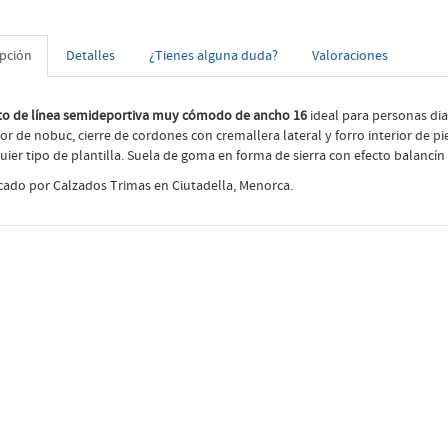
ipción
Detalles
¿Tienes alguna duda?
Valoraciones
o de línea semideportiva muy cómodo de ancho 16
ideal para personas dia
ior de nobuc, cierre de cordones con cremallera lateral y forro interior de pi
uier tipo de plantilla. Suela de goma en forma de sierra con efecto balancín 
cado por Calzados Trimas en Ciutadella, Menorca.