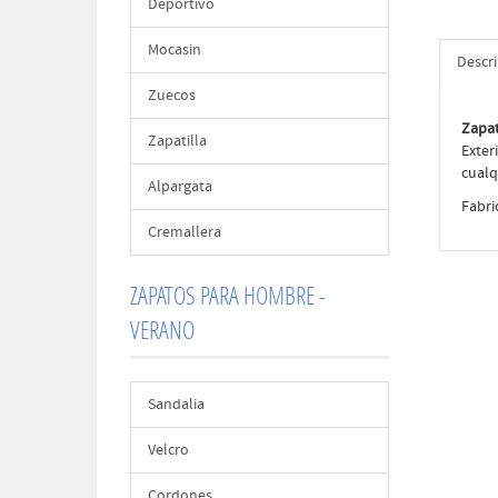
Deportivo
Mocasin
Descr
Zuecos
Zapat
Zapatilla
Exter
cualq
Alpargata
Fabri
Cremallera
ZAPATOS PARA HOMBRE -
VERANO
Sandalia
Velcro
Cordones