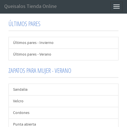
Queisalos Tienda Online
Toggl
naviga
ÚLTIMOS PARES
Últimos pares - Invierno
Últimos pares - Verano
ZAPATOS PARA MUJER - VERANO
Sandalia
Velcro
Cordones
Punta abierta