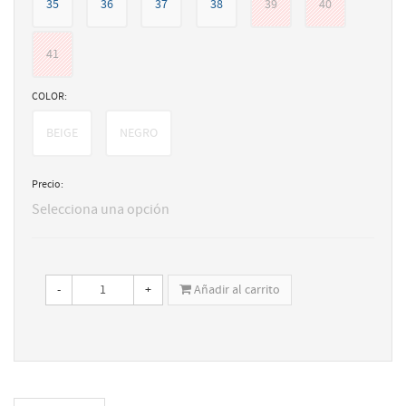
35
36
37
38
39
40
41
COLOR:
BEIGE
NEGRO
Precio:
Selecciona una opción
-
+
Añadir al carrito