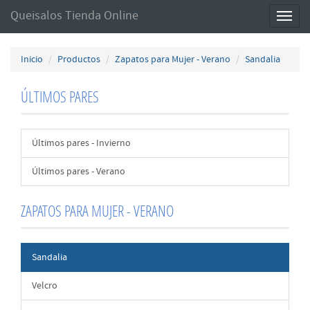
Queisalos Tienda Online
Toggl
naviga
Inicio
Productos
Zapatos para Mujer - Verano
Sandalia
ÚLTIMOS PARES
Últimos pares - Invierno
Últimos pares - Verano
ZAPATOS PARA MUJER - VERANO
Sandalia
Velcro