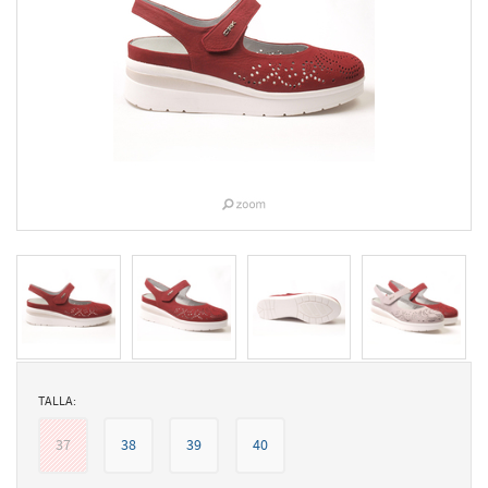
TALLA:
37
38
39
40