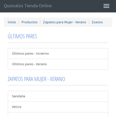
Queisalos Tienda Online
Toggl
naviga
Inicio
Productos
Zapatos para Mujer - Verano
Zuecos
ÚLTIMOS PARES
Últimos pares - Invierno
Últimos pares - Verano
ZAPATOS PARA MUJER - VERANO
Sandalia
Velcro