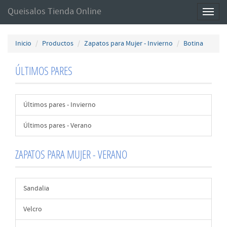
Queisalos Tienda Online
Toggl
naviga
Inicio
Productos
Zapatos para Mujer - Invierno
Botina
ÚLTIMOS PARES
Últimos pares - Invierno
Últimos pares - Verano
ZAPATOS PARA MUJER - VERANO
Sandalia
Velcro