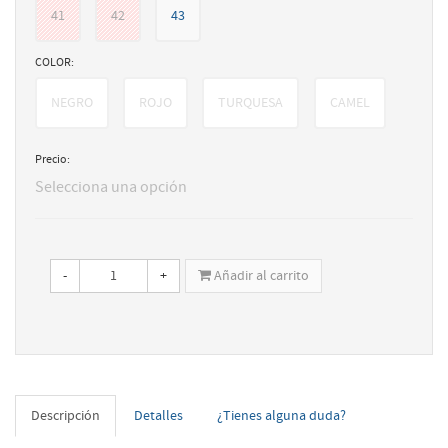
41
42
43
COLOR:
NEGRO
ROJO
TURQUESA
CAMEL
Precio:
Selecciona una opción
-
+
Añadir al carrito
Descripción
Detalles
¿Tienes alguna duda?