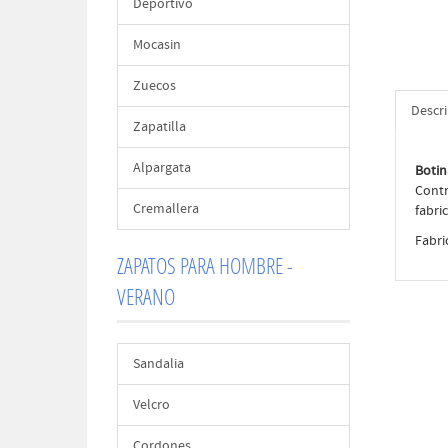
Deportivo
Mocasin
Zuecos
Descr
Zapatilla
Alpargata
Botin
Contr
Cremallera
fabri
Fabri
ZAPATOS PARA HOMBRE -
VERANO
Sandalia
Velcro
Cordones