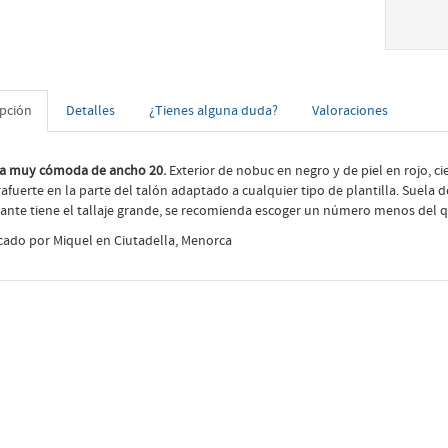
ipción
Detalles
¿Tienes alguna duda?
Valoraciones
a muy cómoda de ancho 20.
Exterior de nobuc en negro y de piel en rojo, cie
afuerte en la parte del talón adaptado a cualquier tipo de plantilla. Suela 
cante tiene el tallaje grande, se recomienda escoger un número menos del q
cado por Miquel en Ciutadella, Menorca