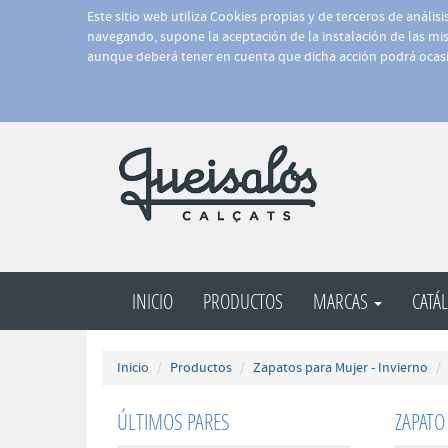
Este sitio web utiliza Cookies propias y de terceros de anális
navegando, supone la aceptación de la instalación de las mism
aunque deberá tener en cuenta que dicha acción podrá ocasi
INICIO
PRODUCTOS
MARCAS
CATÁ
Inicio
Productos
Zapatos para Mujer - Invierno
ÚLTIMOS PARES
ZAPATO