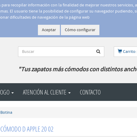
is para recopilar información con la finalidad de mejorar nuestros servicios, 
as. El usuario tiene la posibilidad de configurar su navegador pudiendo, si
onar dificultades de navegación de la página web
Aceptar
Cómo configurar
Carrito:
"Tus zapatos más cómodos con distintos anch
LOGO
ATENCIÓN AL CLIENTE
CONTACTO
Botina
 CÓMODO D APPLE 20 02