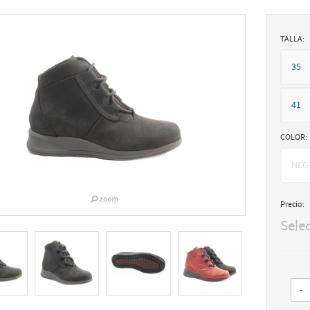
TALLA:
35
41
COLOR:
NEG
Precio:
Sele
-