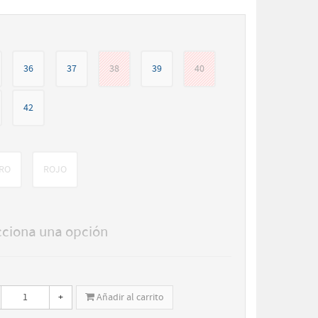
36
37
38
39
40
42
RO
ROJO
cciona una opción
+
Añadir al carrito