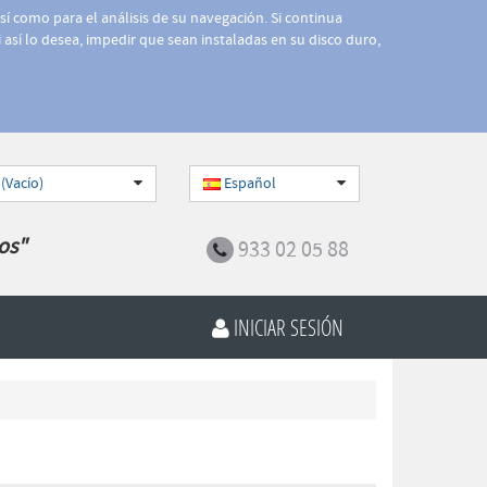
así como para el análisis de su navegación. Si continua
 así lo desea, impedir que sean instaladas en su disco duro,
 (Vacío)
Español
os"
933 02 05 88
INICIAR SESIÓN