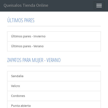
Queisalos Tienda Online
Toggl
naviga
ÚLTIMOS PARES
Últimos pares - Invierno
Últimos pares - Verano
ZAPATOS PARA MUJER - VERANO
Sandalia
Velcro
Cordones
Punta abierta