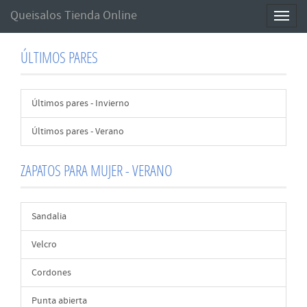
Queisalos Tienda Online
Toggl
naviga
ÚLTIMOS PARES
Últimos pares - Invierno
Últimos pares - Verano
ZAPATOS PARA MUJER - VERANO
Sandalia
Velcro
Cordones
Punta abierta