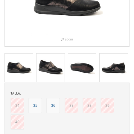
TALLA:
34
35
36
37
38
39
40