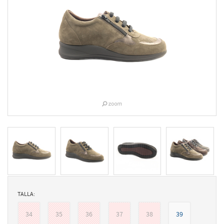
TALLA:
34
35
36
37
38
39