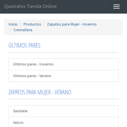
Queisalos Tienda Online
Toggl
naviga
Inicio
Productos
Zapatos para Mujer - Invierno
Cremallera
ÚLTIMOS PARES
Últimos pares - Invierno
Últimos pares - Verano
ZAPATOS PARA MUJER - VERANO
Sandalia
Velcro