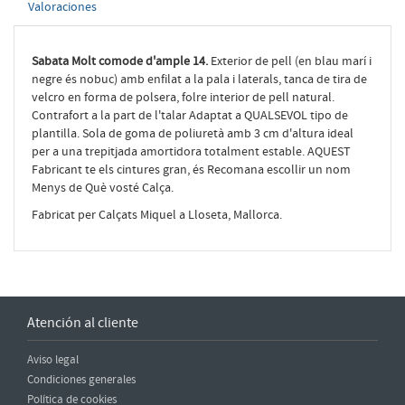
Valoraciones
Sabata Molt comode d'ample 14.
Exterior de pell (en blau marí i
negre és nobuc) amb enfilat a la pala i laterals, tanca de tira de
velcro en forma de polsera, folre interior de pell natural.
Contrafort a la part de l'talar Adaptat a QUALSEVOL tipo de
plantilla.
Sola de goma de poliuretà amb 3 cm d'altura ideal
per a una trepitjada amortidora totalment estable.
AQUEST
Fabricant te els cintures gran, és Recomana escollir un nom
Menys de Què vosté Calça.
Fabricat per Calçats Miquel a Lloseta, Mallorca.
Atención al cliente
Aviso legal
Condiciones generales
Política de cookies