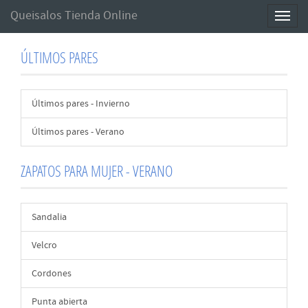
Queisalos Tienda Online
Toggl
naviga
ÚLTIMOS PARES
Últimos pares - Invierno
Últimos pares - Verano
ZAPATOS PARA MUJER - VERANO
Sandalia
Velcro
Cordones
Punta abierta