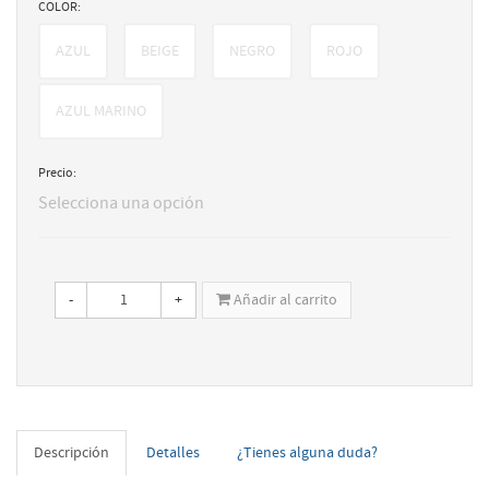
COLOR:
AZUL
BEIGE
NEGRO
ROJO
AZUL MARINO
Precio:
Selecciona una opción
-
+
Añadir al carrito
Descripción
Detalles
¿Tienes alguna duda?