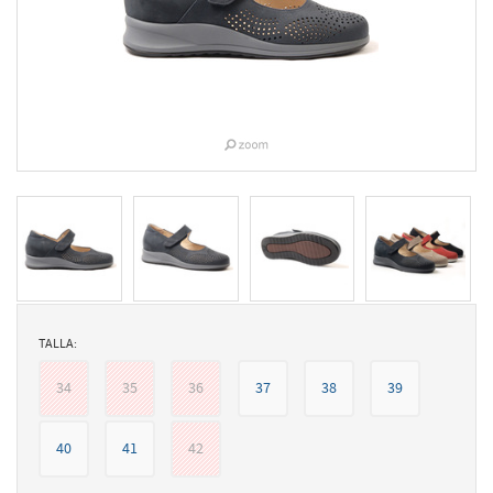
TALLA:
34
35
36
37
38
39
40
41
42